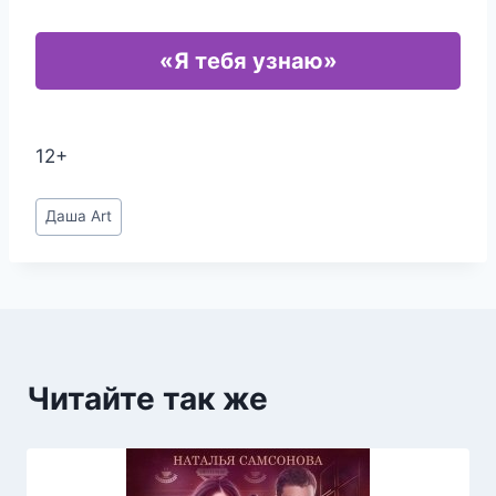
«Я тебя узнаю»
12+
Метки
Даша Art
записи:
Читайте так же