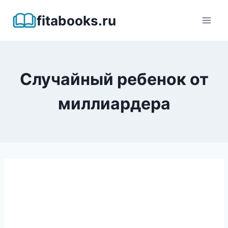
Перейти
fitabooks.ru
к
содержимому
Случайный ребенок от
миллиардера