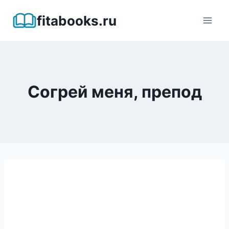
Перейти
fitabooks.ru
к
содержимому
Согрей меня, препод