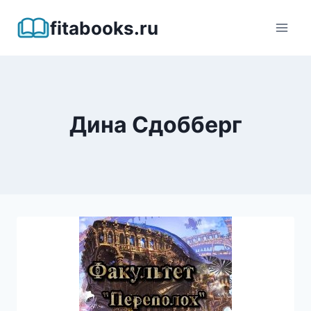
Перейти
fitabooks.ru
к
содержимому
Дина Сдобберг