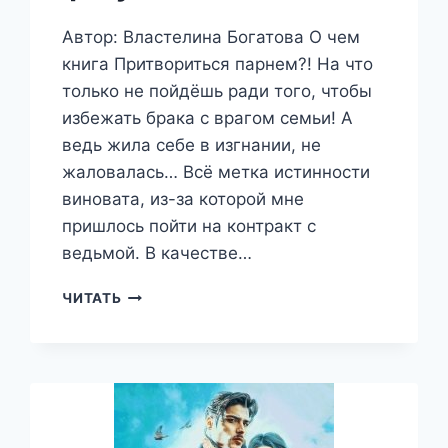
Автор: Властелина Богатова О чем
книга Притвориться парнем?! На что
только не пойдёшь ради того, чтобы
избежать брака с врагом семьи! А
ведь жила себе в изгнании, не
жаловалась… Всё метка истинности
виновата, из-за которой мне
пришлось пойти на контракт с
ведьмой. В качестве…
СБЕЖАВШАЯ
ЧИТАТЬ
НЕВЕСТА
ДРАКОНА.
ЦЕНА
СВОБОДЫ.
МУЖСКОЙ
ФАКУЛЬТЕТ