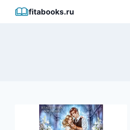
Перейти
fitabooks.ru
к
содержимому