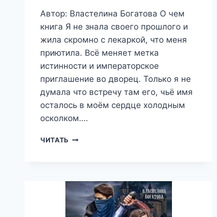
Автор: Властелина Богатова О чем
книга Я не знала своего прошлого и
жила скромно с лекаркой, что меня
приютила. Всё меняет метка
истинности и императорское
приглашение во дворец. Только я не
думала что встречу там его, чьё имя
осталось в моём сердце холодным
осколком….
(
ЧИТАТЬ
НЕ)ЛЮБИМАЯ
НЕВЕСТА
ДРАКОНА.
ПРАВО
НА
ИСТИННУЮ