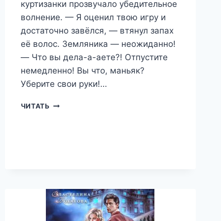
куртизанки прозвучало убедительное
волнение. — Я оценил твою игру и
достаточно завёлся, — втянул запах
её волос. Земляника — неожиданно!
— Что вы дела-а-аете?! Отпустите
немедленно! Вы что, маньяк?
Уберите свои руки!…
БУНТАРКА
ЧИТАТЬ
НА
МОЮ
ГОЛОВУ