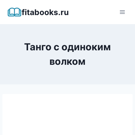
Перейти
fitabooks.ru
к
содержимому
Танго с одиноким
волком