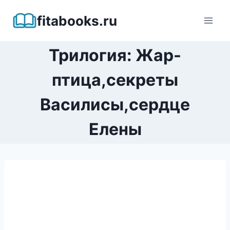
Перейти
fitabooks.ru
к
содержимому
Трилогия: Жар-
птица,секреты
Василисы,сердце
Елены