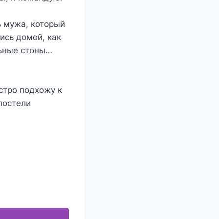
ь мужа, который
ись домой, как
льные стоны…
ыстро подхожу к
постели