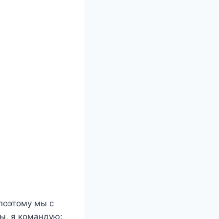
поэтому мы с
ы, я командую: