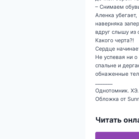
– Снимаем обувь
Аленка убегает,
наверняка запер
вдруг слышу из
Какого черта?!
Сердце начинает
Не успевая ни о
спальне и дерга
обнаженные тел
_______
Однотомник. ХЭ.
Обложка от Sunn
Читать онл