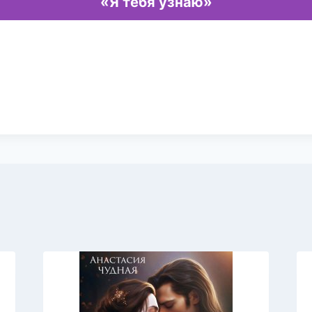
«Я тебя узнаю»