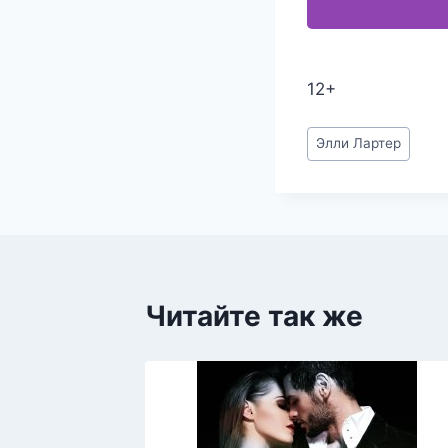
12+
Метки
Элли Лартер
записи:
Читайте так же