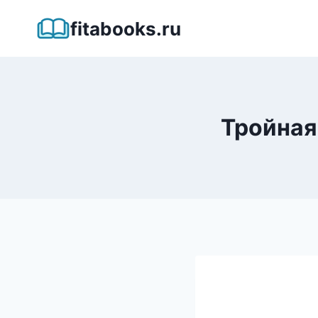
Перейти
fitabooks.ru
к
содержимому
Тройная