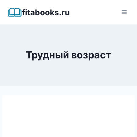
Перейти
fitabooks.ru
к
содержимому
Трудный возраст