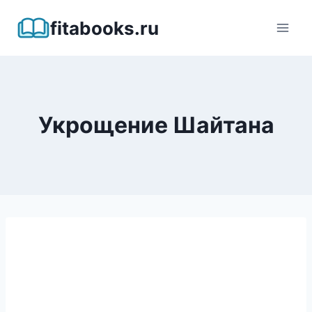
Перейти
fitabooks.ru
к
содержимому
Укрощение Шайтана