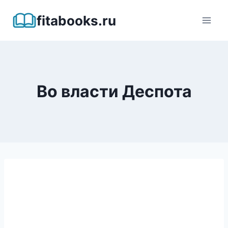
Перейти
fitabooks.ru
к
содержимому
Во власти Деспота