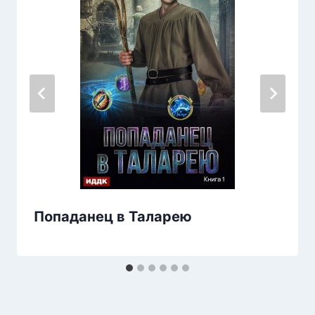
Попаданец в Таларею