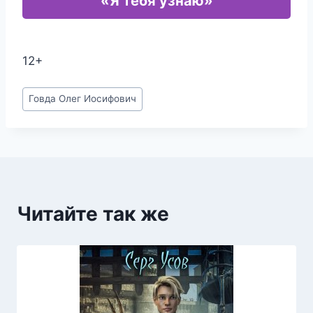
«Я тебя узнаю»
12+
Метки
Говда Олег Иосифович
записи:
Читайте так же