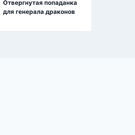
Отвергнутая попаданка
Случай
для генерала драконов
или за