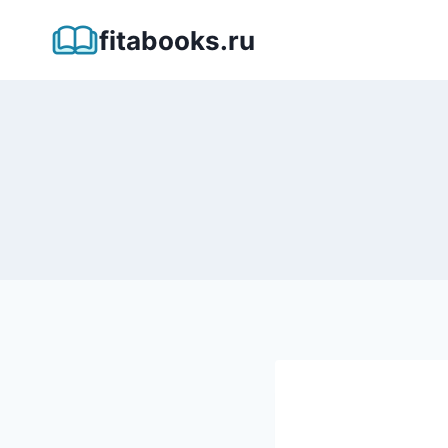
Перейти
fitabooks.ru
к
содержимому