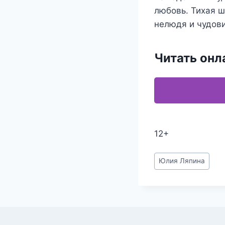
любовь. Тихая 
нелюдя и чудови
Читать онл
12+
Метки
Юлия Ляпина
записи: