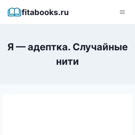
Перейти
fitabooks.ru
к
содержимому
Я — адептка. Случайные
нити