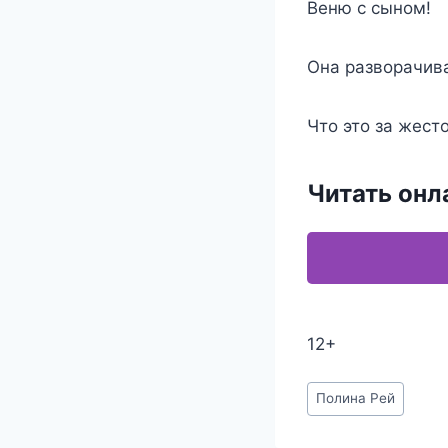
Веню с сыном!
Она разворачива
Что это за жест
Читать онл
12+
Метки
Полина Рей
записи: