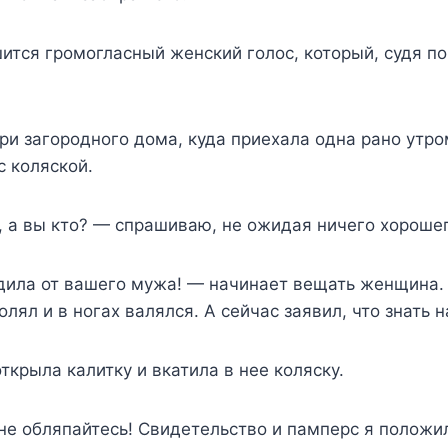
ится громогласный женский голос, который, судя по
ри загородного дома, куда приехала одна рано утро
 коляской.
 а вы кто? — спрашиваю, не ожидая ничего хорошег
одила от вашего мужа! — начинает вещать женщина.
лял и в ногах валялся. А сейчас заявил, что знать н
открыла калитку и вкатила в нее коляску.
 не обляпайтесь! Свидетельство и памперс я положи