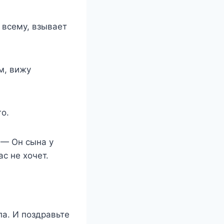
 всему, взывает
м, вижу
о.
 — Он сына у
ас не хочет.
ла. И поздравьте