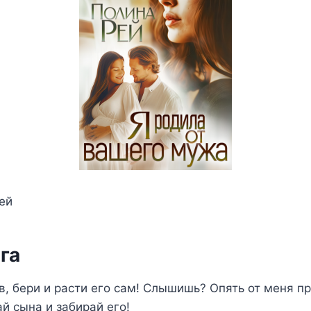
ей
га
в, бери и расти его сам! Слышишь? Опять от меня п
й сына и забирай его!