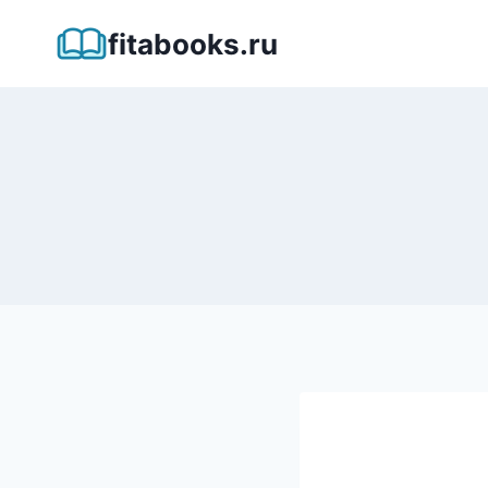
Перейти
fitabooks.ru
к
содержимому