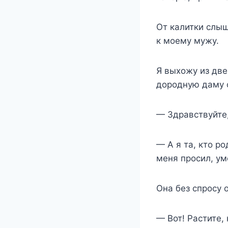
От калитки слыш
к моему мужу.
Я выхожу из две
дородную даму с
— Здравствуйте,
— А я та, кто р
меня просил, умо
Она без спросу 
— Вот! Растите,