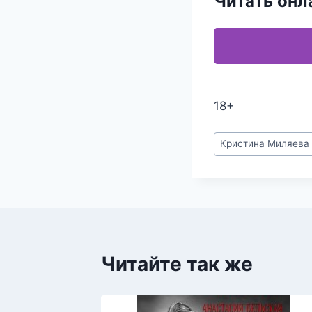
Читать онл
18+
Метки
Кристина Миляева
записи:
Читайте так же