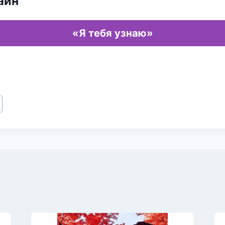
айн
«Я тебя узнаю»