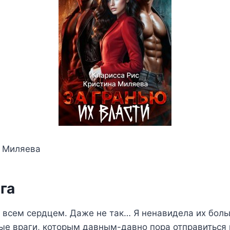
а Миляева
га
 всем сердцем. Даже не так… Я ненавидела их боль
ые враги, которым давным-давно пора отправиться н