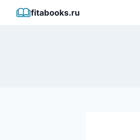
Перейти
fitabooks.ru
к
содержимому