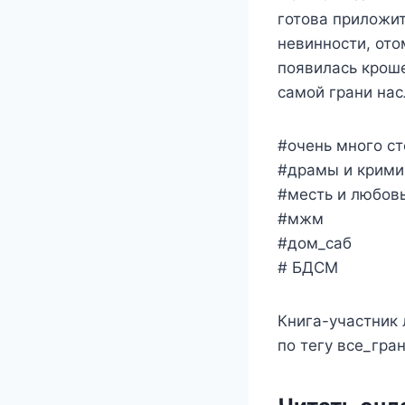
готова приложит
невинности, ото
появилась кроше
самой грани на
#очень много ст
#драмы и крими
#месть и любов
#мжм
#дом_саб
# БДСМ
Книга-участник 
по тегу все_гра