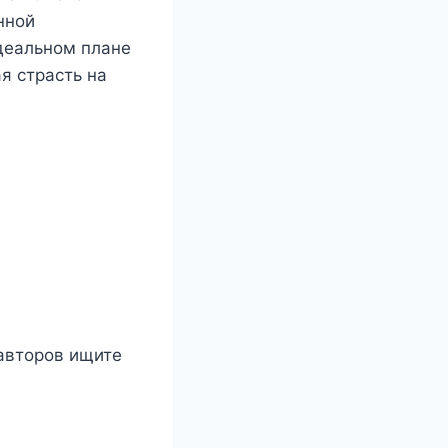
нной
идеальном плане
я страсть на
 авторов ищите