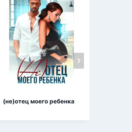
Бывшие
(не)отец моего ребенка
контра