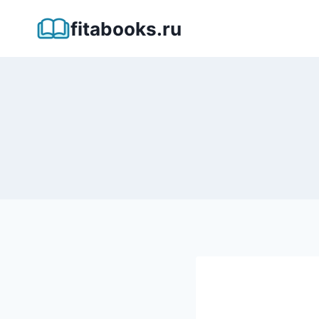
Перейти
fitabooks.ru
к
содержимому