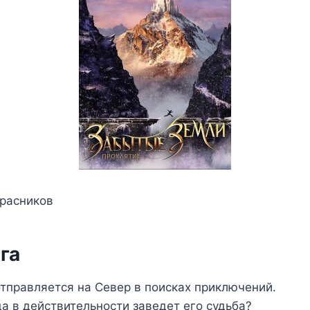
Красников
га
тправляется на Север в поисках приключений.
уда в действительности заведет его судьба?