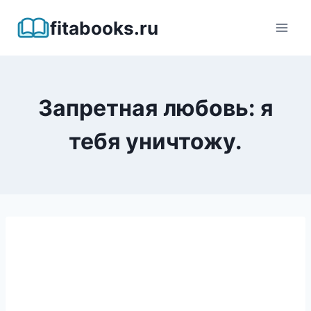
Перейти
fitabooks.ru
к
содержимому
Запретная любовь: я
тебя уничтожу.