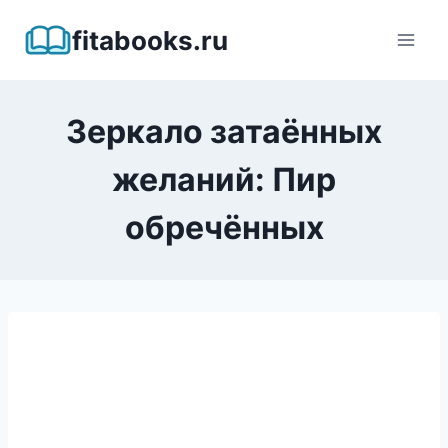
Перейти
fitabooks.ru
к
содержимому
Зеркало затаённых
желаний: Пир
обречённых