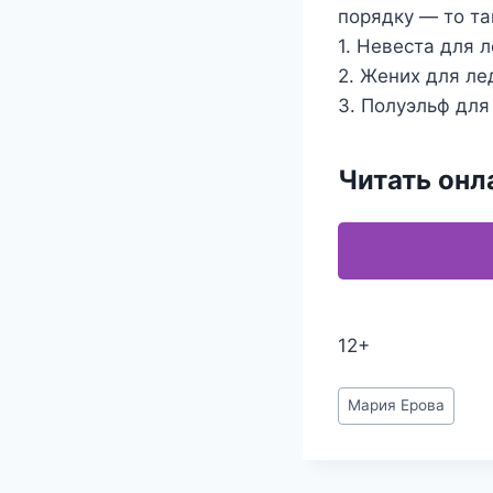
порядку — то та
1. Невеста для 
2. Жених для л
3. Полуэльф дл
Читать онл
12+
Метки
Мария Ерова
записи: