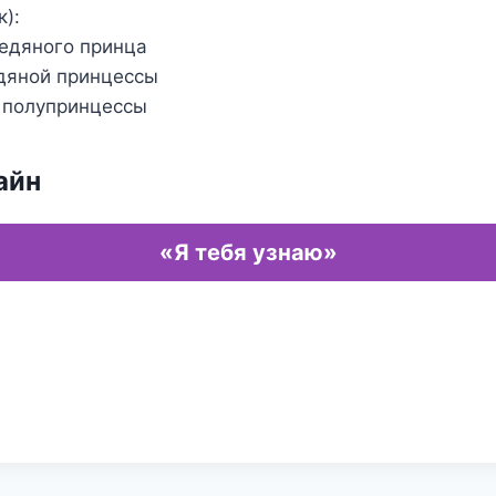
к):
ледяного принца
едяной принцессы
я полупринцессы
айн
«Я тебя узнаю»