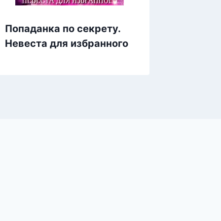
Попаданка по секрету.
Рыжая 
Невеста для избранного
Другие