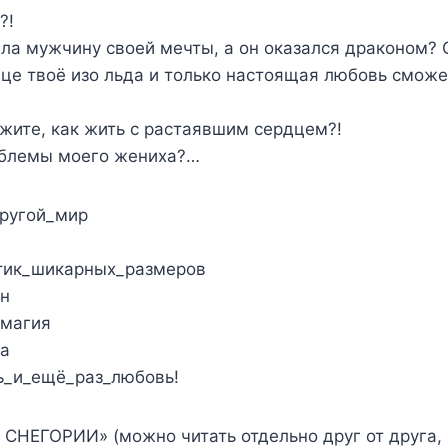
?!
ла мужчину своей мечты, а он оказался драконом?
дце твоё изо льда и только настоящая любовь сможе
ажите, как жить с растаявшим сердцем?!
облемы моего жениха?…
ругой_мир
тик_шикарных_размеров
н
_магия
а
_и_ещё_раз_любовь!
СНЕГОРИИ» (можно читать отдельно друг от друга, 