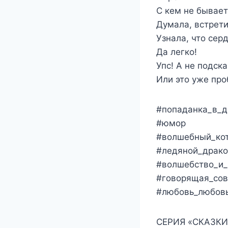
С кем не бывает
Думала, встрети
Узнала, что сер
Да легко!
Упс! А не подск
Или это уже пр
#попаданка_в_д
#юмор
#волшебный_ко
#ледяной_драко
#волшебство_и
#говорящая_сов
#любовь_любовь
СЕРИЯ «СКАЗКИ 