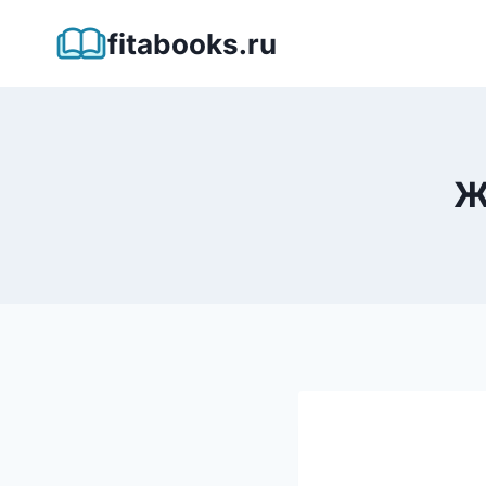
Перейти
fitabooks.ru
к
содержимому
Ж