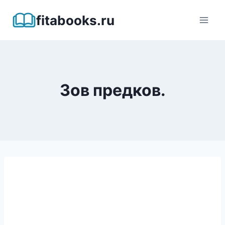
Перейти
fitabooks.ru
к
содержимому
Зов предков.