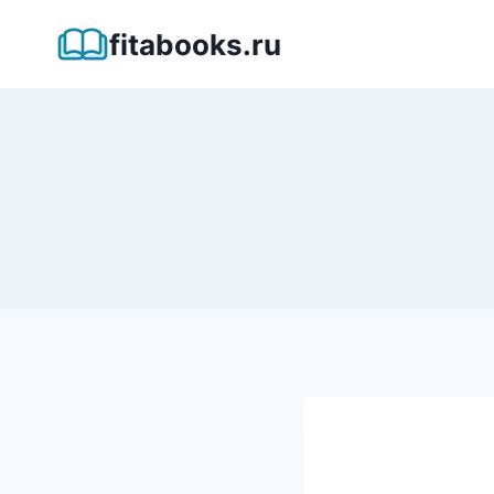
Перейти
fitabooks.ru
к
содержимому