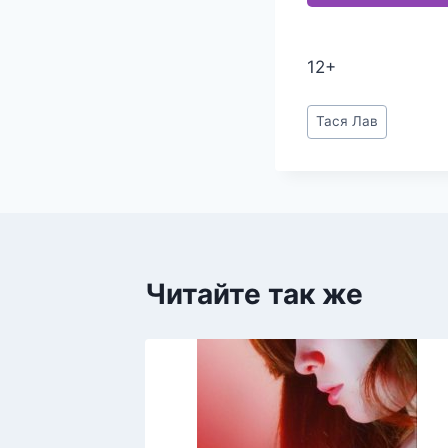
12+
Метки
Тася Лав
записи:
Читайте так же