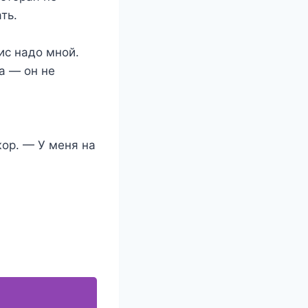
ть.
ис надо мной.
а — он не
ор. — У меня на