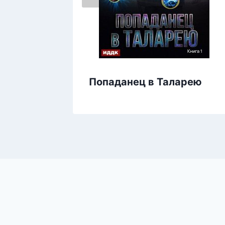
Попаданец в Таларею