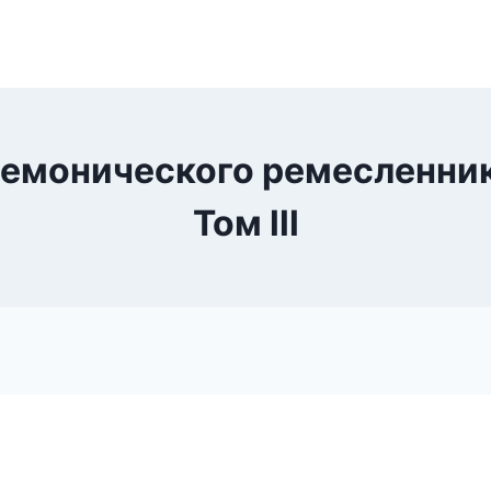
емонического ремесленник
Том lll