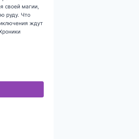
я своей магии,
ю руду. Что
риключения ждут
«Хроники