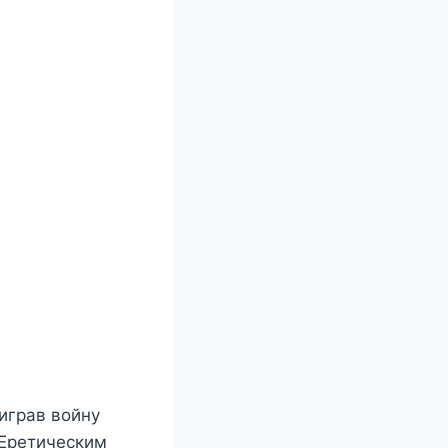
играв войну
 Еретическим