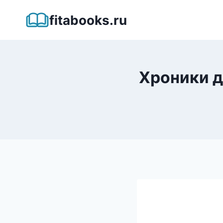
Перейти
fitabooks.ru
к
содержимому
Хроники д