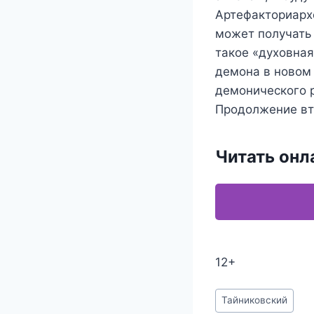
Артефакториархо
может получать
такое «духовная
демона в новом 
демонического 
Продолжение вт
Читать онл
12+
Метки
Тайниковский
записи: