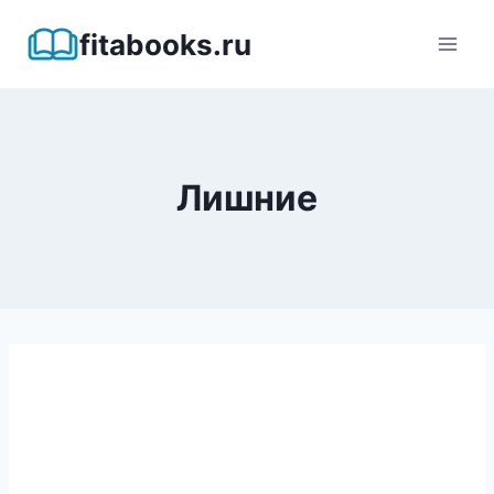
Перейти
fitabooks.ru
к
содержимому
Лишние