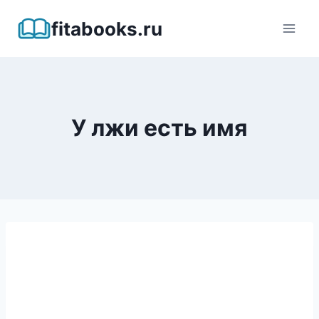
Перейти
fitabooks.ru
к
содержимому
У лжи есть имя