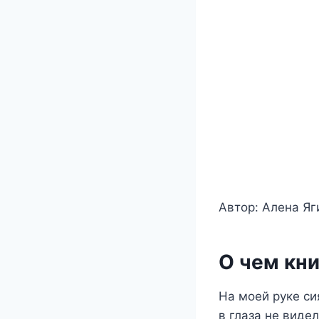
Автор: Алена Яг
О чем кни
На моей руке си
в глаза не видел