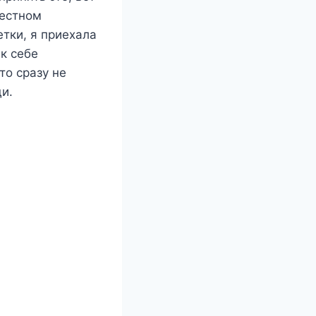
вестном
етки, я приехала
к себе
то сразу не
ди.