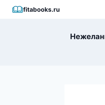
Перейти
fitabooks.ru
к
содержимому
Нежеланн