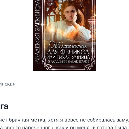
инская
га
яет брачная метка, хотя я вовсе не собиралась заму
а своего нареченного, как и он меня. Я готова была 